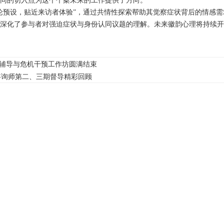
同的切入点为这个个案未来的工作提供了方向。
论预设，贴近来访者体验”，通过共情性探索帮助其觉察症状背后的情感
深化了参与者对强迫症状与身份认同议题的理解。未来
徽韵心理
将持续开
辅导与危机干预工作坊圆满结束
约咨询师第二、三期督导精彩回顾