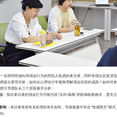
一名因同性倾向
和强迫行为的而
陷入焦虑
的来访者
，同时表现出反复清洗
师提出督导目标：如何从心理动力学视角理解强迫症状的成因？如何
对
来
授引导团队从三个层面展开分析：
估
：指出来访者的强迫行为可能与其
“压抑-隔离”的防御机制相关，需关
影响
：来访者母亲有未处理的丧失创伤，导致家庭中存在
“情感禁言”模
向。