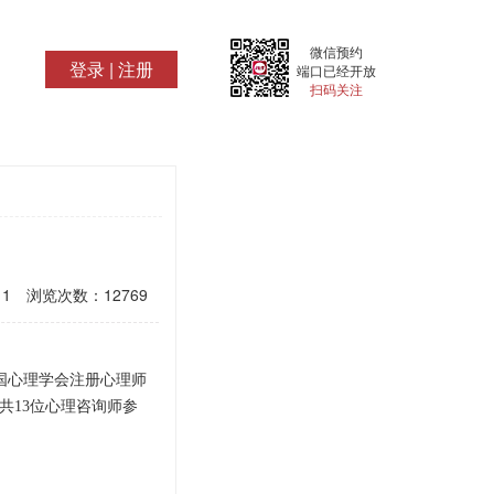
微信预约
登录
|
注册
端口已经开放
扫码关注
11
浏览次数：
12769
国心理学会注册心理师
。共
13
位心理咨询师参