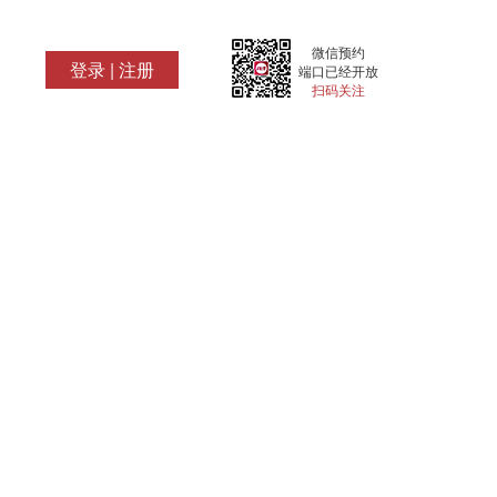
微信预约
登录
|
注册
端口已经开放
扫码关注