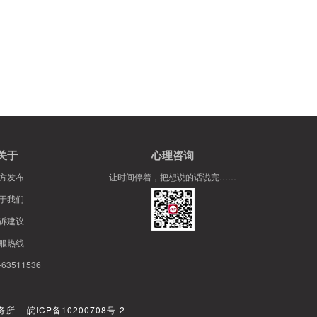
关于
心理咨询
方发布
让时间停着，把想说的话说完……
于我们
诉建议
服热线
63511536
师事务所
皖ICP备10200708号-2