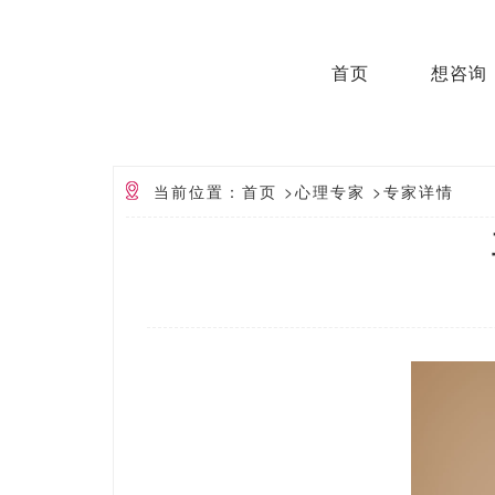
首页
想咨询
当前位置：首页 >心理专家 >专家详情